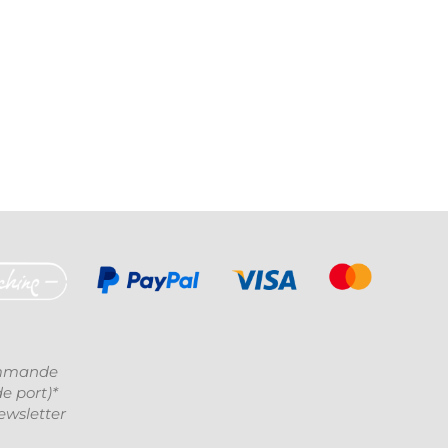
ommande
de port)*
ewsletter