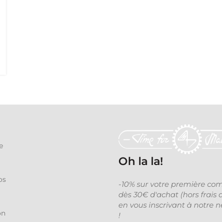
e
Oh la la!
os
-10% sur votre première c
dès 30€ d'achat (hors frais 
en vous inscrivant à notre n
on
!